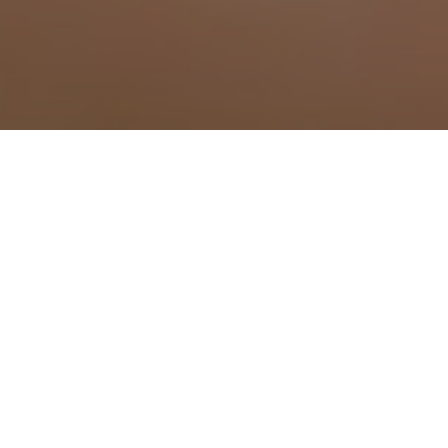
Traitement anti mousti
Traitement anti moustique à Aigueperse
Traitement anti moustique à Ambert
Traitement anti moustique à Ancizes-C
Traitement anti moustique à Arlanc
Traitement anti moustique à Aubière
Traitement anti moustique à Aulnat
Traitement anti moustique à Auzat-la-C
Traitement anti moustique à Aydat
Traitement anti moustique à Beaumont
Traitement anti moustique à Beauregard
Traitement anti moustique à Beauregar