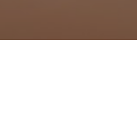
que dans le Puy-de-Dôme
Traitement anti moustique 
Traitement anti moustique 
omps
Traitement anti moustique 
Traitement anti moustique 
Traitement anti moustique à
Traitement anti moustique 
ombelle
Traitement anti moustique 
Traitement anti moustique 
Traitement anti moustique 
-l'Évêque
Traitement anti moustique à
d-Vendon
Traitement anti moustique 