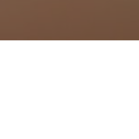
à Manzat
à Maringues
à Marsac-en-Livradois
à Marsat
 Martres-d'Artière
à Martres-de-Veyre
à Ménétrol
à Messeix
à Mézel
 Mirefleurs
à Moissat