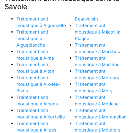
Savoie
Traitement anti
Beauvoisin
moustique à Aiguebelle
Traitement anti
Traitement anti
moustique à Mâcot-la-
moustique à
Plagne
Aigueblanche
Traitement anti
Traitement anti
moustique à Marches
moustique à Aime
Traitement anti
Traitement anti
moustique à Marthod
moustique à Aiton
Traitement anti
Traitement anti
moustique à Mercury
moustique à Aix-les-
Traitement anti
Bains
moustique à Méry
Traitement anti
Traitement anti
moustique à Albens
moustique à Modane
Traitement anti
Traitement anti
moustique à Albertville
moustique à Montmélian
Traitement anti
Traitement anti
moustique à Allues
moustique à Moutiers