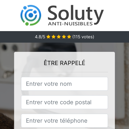
4.8/5
(
115
votes)
ÊTRE RAPPELÉ