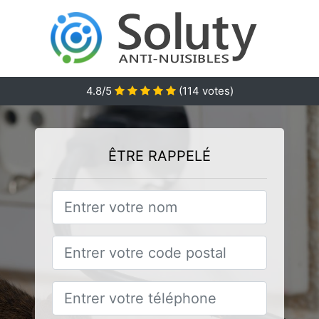
4.8/5
(
114
votes)
ÊTRE RAPPELÉ