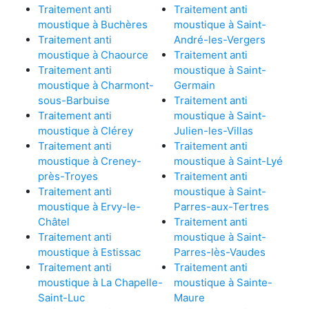
Traitement anti
Traitement anti
moustique à Buchères
moustique à Saint-
Traitement anti
André-les-Vergers
moustique à Chaource
Traitement anti
Traitement anti
moustique à Saint-
moustique à Charmont-
Germain
sous-Barbuise
Traitement anti
Traitement anti
moustique à Saint-
moustique à Clérey
Julien-les-Villas
Traitement anti
Traitement anti
moustique à Creney-
moustique à Saint-Lyé
près-Troyes
Traitement anti
Traitement anti
moustique à Saint-
moustique à Ervy-le-
Parres-aux-Tertres
Châtel
Traitement anti
Traitement anti
moustique à Saint-
moustique à Estissac
Parres-lès-Vaudes
Traitement anti
Traitement anti
moustique à La Chapelle-
moustique à Sainte-
Saint-Luc
Maure