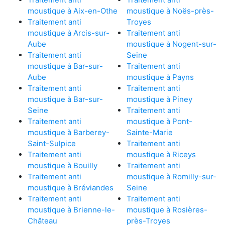
moustique à Aix-en-Othe
moustique à Noës-près-
Traitement anti
Troyes
moustique à Arcis-sur-
Traitement anti
Aube
moustique à Nogent-sur-
Traitement anti
Seine
moustique à Bar-sur-
Traitement anti
Aube
moustique à Payns
Traitement anti
Traitement anti
moustique à Bar-sur-
moustique à Piney
Seine
Traitement anti
Traitement anti
moustique à Pont-
moustique à Barberey-
Sainte-Marie
Saint-Sulpice
Traitement anti
Traitement anti
moustique à Riceys
moustique à Bouilly
Traitement anti
Traitement anti
moustique à Romilly-sur-
moustique à Bréviandes
Seine
Traitement anti
Traitement anti
moustique à Brienne-le-
moustique à Rosières-
Château
près-Troyes