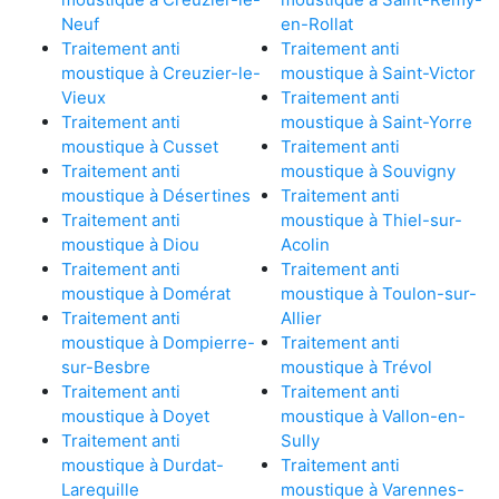
Neuf
en-Rollat
Traitement anti
Traitement anti
moustique à Creuzier-le-
moustique à Saint-Victor
Vieux
Traitement anti
Traitement anti
moustique à Saint-Yorre
moustique à Cusset
Traitement anti
Traitement anti
moustique à Souvigny
moustique à Désertines
Traitement anti
Traitement anti
moustique à Thiel-sur-
moustique à Diou
Acolin
Traitement anti
Traitement anti
moustique à Domérat
moustique à Toulon-sur-
Traitement anti
Allier
moustique à Dompierre-
Traitement anti
sur-Besbre
moustique à Trévol
Traitement anti
Traitement anti
moustique à Doyet
moustique à Vallon-en-
Traitement anti
Sully
moustique à Durdat-
Traitement anti
Larequille
moustique à Varennes-