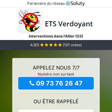
Partenaire du réseau
Interventions dans l'Allier (03)
4.9/5
(
101
votes)
APPELEZ NOUS 7/7
Numéro non surtaxé
09 73 76 26 47
OU ÊTRE RAPPELÉ