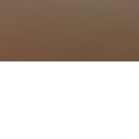
à Mison
à Oraison
 Peipin
à Peyruis
 Pierrevert
 Reillanne
à Riez