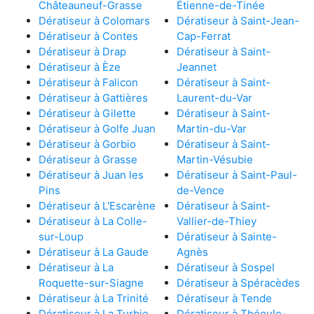
Châteauneuf-Grasse
Étienne-de-Tinée
Dératiseur à Colomars
Dératiseur à Saint-Jean-
Dératiseur à Contes
Cap-Ferrat
Dératiseur à Drap
Dératiseur à Saint-
Dératiseur à Èze
Jeannet
Dératiseur à Falicon
Dératiseur à Saint-
Dératiseur à Gattières
Laurent-du-Var
Dératiseur à Gilette
Dératiseur à Saint-
Dératiseur à Golfe Juan
Martin-du-Var
Dératiseur à Gorbio
Dératiseur à Saint-
Dératiseur à Grasse
Martin-Vésubie
Dératiseur à Juan les
Dératiseur à Saint-Paul-
Pins
de-Vence
Dératiseur à L'Escarène
Dératiseur à Saint-
Dératiseur à La Colle-
Vallier-de-Thiey
sur-Loup
Dératiseur à Sainte-
Dératiseur à La Gaude
Agnès
Dératiseur à La
Dératiseur à Sospel
Roquette-sur-Siagne
Dératiseur à Spéracèdes
Dératiseur à La Trinité
Dératiseur à Tende
Dératiseur à La Turbie
Dératiseur à Théoule-