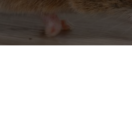
Dératiseur à Champs-su
Dératiseur à Arpajon-sur-Cère
Dératiseur à Aurillac
Dératiseur à Champagnac
Dératiseur à Champs-sur-Tarentaine-Ma
Dératiseur à Jussac
Dératiseur à Lanobre
Dératiseur à Massiac
Dératiseur à Mauriac
Dératiseur à Maurs