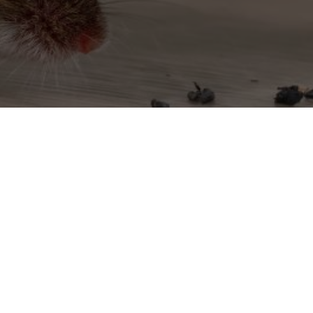
r-Tarentaine-Marchal
Dératiseur à Reilhac
Dératiseur à Riom-ès-Mon
Dératiseur à Roannes-Sain
rchal
Dératiseur à Saint-Cernin
Dératiseur à Saint-Flour
Dératiseur à Saint-Georges
Dératiseur à Saint-Mamet-l
Dératiseur à Saint-Paul-de
Dératiseur à Saint-Simon