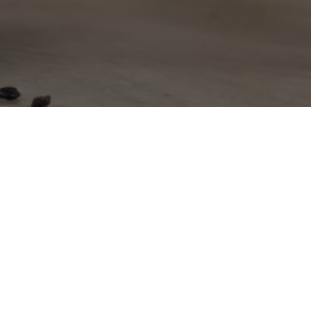
tagnes
t-Mary
a-Salvetat
s-Landes