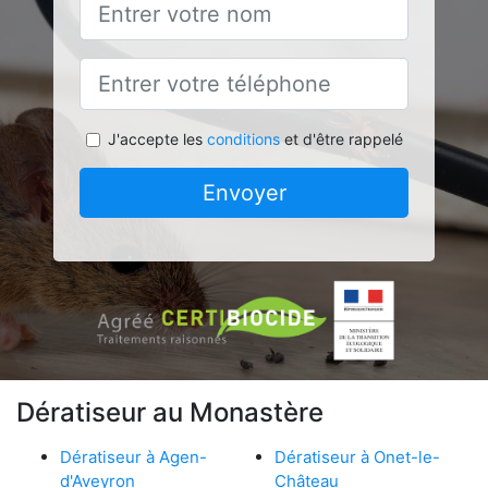
J'accepte les
conditions
et d'être rappelé
Envoyer
Dératiseur au Monastère
Dératiseur à Agen-
Dératiseur à Onet-le-
d'Aveyron
Château