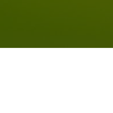
éal
redon-des-Corbières
san
onne
n
sons
lan