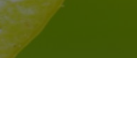
 Palme
Traitement fourmis à Montr
Traitement fourmis à Mont
Traitement fourmis à Mous
Traitement fourmis à Narb
Traitement fourmis à Névia
Traitement fourmis à Ornai
Traitement fourmis à Ouveil