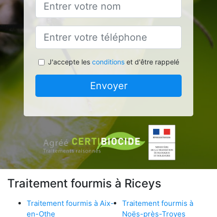
J'accepte les
conditions
et d'être rappelé
Envoyer
Traitement fourmis à Riceys
Traitement fourmis à Aix-
Traitement fourmis à
en-Othe
Noës-près-Troyes