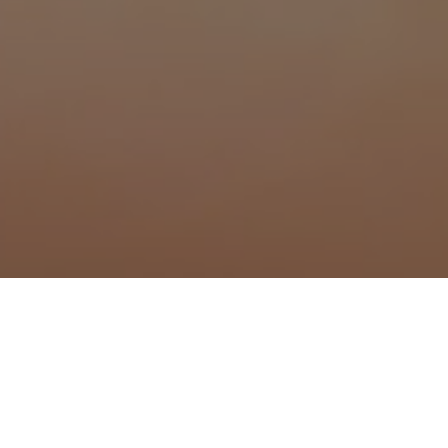
que à Mougins
Traitement anti moustique 
Traitement anti moustique 
ur-Siagne
Traitement anti moustique 