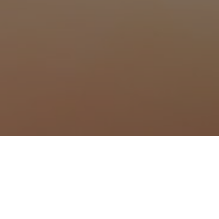
à Levens
à Lucéram
à Mandelieu-la-Napoule