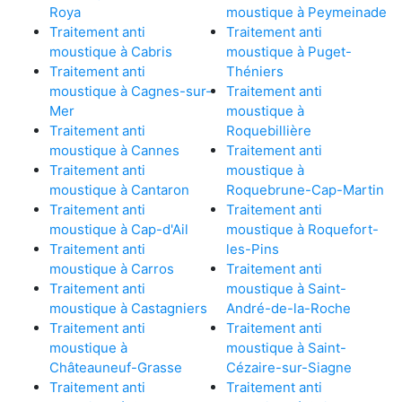
Roya
moustique à Peymeinade
Traitement anti
Traitement anti
moustique à Cabris
moustique à Puget-
Traitement anti
Théniers
moustique à Cagnes-sur-
Traitement anti
Mer
moustique à
Traitement anti
Roquebillière
moustique à Cannes
Traitement anti
Traitement anti
moustique à
moustique à Cantaron
Roquebrune-Cap-Martin
Traitement anti
Traitement anti
moustique à Cap-d'Ail
moustique à Roquefort-
Traitement anti
les-Pins
moustique à Carros
Traitement anti
Traitement anti
moustique à Saint-
moustique à Castagniers
André-de-la-Roche
Traitement anti
Traitement anti
moustique à
moustique à Saint-
Châteauneuf-Grasse
Cézaire-sur-Siagne
Traitement anti
Traitement anti