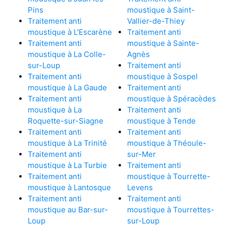
Pins
moustique à Saint-
Traitement anti
Vallier-de-Thiey
moustique à L'Escarène
Traitement anti
Traitement anti
moustique à Sainte-
moustique à La Colle-
Agnès
sur-Loup
Traitement anti
Traitement anti
moustique à Sospel
moustique à La Gaude
Traitement anti
Traitement anti
moustique à Spéracèdes
moustique à La
Traitement anti
Roquette-sur-Siagne
moustique à Tende
Traitement anti
Traitement anti
moustique à La Trinité
moustique à Théoule-
Traitement anti
sur-Mer
moustique à La Turbie
Traitement anti
Traitement anti
moustique à Tourrette-
moustique à Lantosque
Levens
Traitement anti
Traitement anti
moustique au Bar-sur-
moustique à Tourrettes-
Loup
sur-Loup