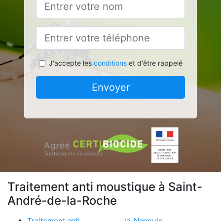
J'accepte les
conditions
et d'être rappelé
Envoyer
Traitement anti moustique à Saint-
André-de-la-Roche
Traitement anti
la-Napoule