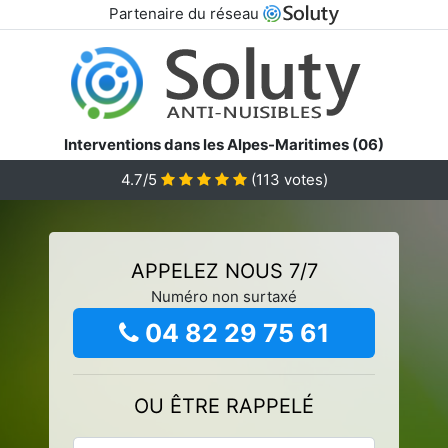
Partenaire du réseau
Interventions dans les Alpes-Maritimes (06)
4.7/5
(
113
votes)
APPELEZ NOUS 7/7
Numéro non surtaxé
04 82 29 75 61
OU ÊTRE RAPPELÉ