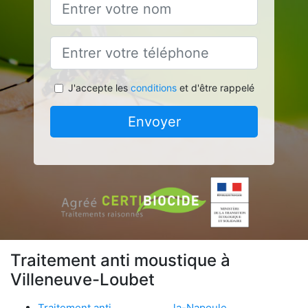
J'accepte les
conditions
et d'être rappelé
Envoyer
Traitement anti moustique à
Villeneuve-Loubet
Traitement anti
la-Napoule