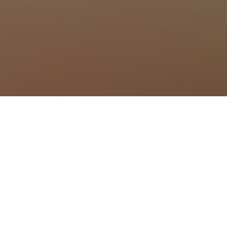
à Montréal
 à Montredon-des-Corbières
 à Moussan
à Narbonne
à Névian
à Ornaisons
 Ouveillan