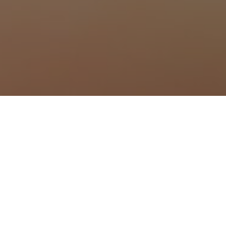
à Montréal
 à Montredon-des-Corbières
 à Moussan
à Narbonne
à Névian
à Ornaisons
 Ouveillan