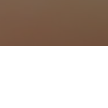
à Montréal
 à Montredon-des-Corbières
 à Moussan
à Narbonne
à Névian
à Ornaisons
 Ouveillan