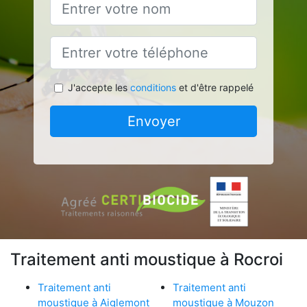
J'accepte les
conditions
et d'être rappelé
Envoyer
Traitement anti moustique à Rocroi
Traitement anti
Traitement anti
moustique à Aiglemont
moustique à Mouzon