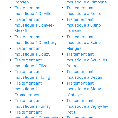
Porcien
moustique à Rimogne
Traitement anti
Traitement anti
moustique à Deville
moustique à Rocroi
Traitement anti
Traitement anti
moustique à Dom-le-
moustique à Saint-
Mesnil
Laurent
Traitement anti
Traitement anti
moustique à Donchery
moustique à Saint-
Traitement anti
Menges
moustique à Douzy
Traitement anti
Traitement anti
moustique à Sault-lès-
moustique à Flize
Rethel
Traitement anti
Traitement anti
moustique à Floing
moustique à Sedan
Traitement anti
Traitement anti
moustique à
moustique à Signy-
Fromelennes
l'Abbaye
Traitement anti
Traitement anti
moustique à Fumay
moustique à Signy-le-
Traitement anti
Petit
moustique à Gespunsart
Traitement anti