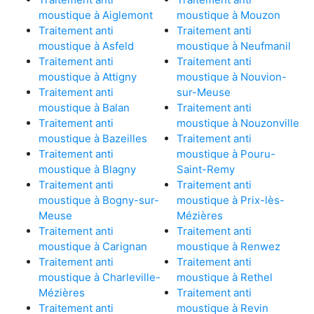
moustique à Aiglemont
moustique à Mouzon
Traitement anti
Traitement anti
moustique à Asfeld
moustique à Neufmanil
Traitement anti
Traitement anti
moustique à Attigny
moustique à Nouvion-
Traitement anti
sur-Meuse
moustique à Balan
Traitement anti
Traitement anti
moustique à Nouzonville
moustique à Bazeilles
Traitement anti
Traitement anti
moustique à Pouru-
moustique à Blagny
Saint-Remy
Traitement anti
Traitement anti
moustique à Bogny-sur-
moustique à Prix-lès-
Meuse
Mézières
Traitement anti
Traitement anti
moustique à Carignan
moustique à Renwez
Traitement anti
Traitement anti
moustique à Charleville-
moustique à Rethel
Mézières
Traitement anti
Traitement anti
moustique à Revin