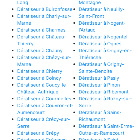
Long
Montagne
Dératiseur à Buironfosse
Dératiseur à Neuilly-
Dératiseur à Charly-sur-
Saint-Front
Marne
Dératiseur à Nogent-
Dératiseur à Charmes
l'Artaud
Dératiseur à Château-
Dératiseur à Nogentel
Thierry
Dératiseur à Ognes
Dératiseur à Chauny
Dératiseur à Origny-en-
Dératiseur à Chézy-sur-
Thiérache
Marne
Dératiseur à Origny-
Dératiseur à Chierry
Sainte-Benoite
Dératiseur à Coincy
Dératiseur à Pasly
Dératiseur à Coucy-le-
Dératiseur à Pinon
Château-Auffrique
Dératiseur à Ribemont
Dératiseur à Courmelles
Dératiseur à Rozoy-sur-
Dératiseur à Couvron-et-
Serre
Aumencourt
Dératiseur à Sains-
Dératiseur à Crécy-sur-
Richaumont
Serre
Dératiseur à Saint-Erme-
Dératiseur à Crépy
Outre-et-Ramecourt
Dératiseur à Crézancy
Dératiseur à Saint-