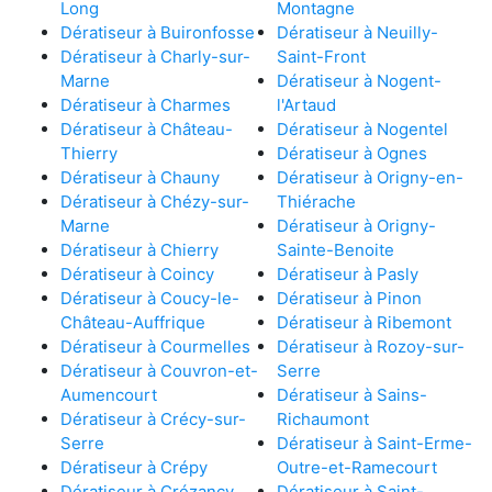
Long
Montagne
Dératiseur à Buironfosse
Dératiseur à Neuilly-
Dératiseur à Charly-sur-
Saint-Front
Marne
Dératiseur à Nogent-
Dératiseur à Charmes
l'Artaud
Dératiseur à Château-
Dératiseur à Nogentel
Thierry
Dératiseur à Ognes
Dératiseur à Chauny
Dératiseur à Origny-en-
Dératiseur à Chézy-sur-
Thiérache
Marne
Dératiseur à Origny-
Dératiseur à Chierry
Sainte-Benoite
Dératiseur à Coincy
Dératiseur à Pasly
Dératiseur à Coucy-le-
Dératiseur à Pinon
Château-Auffrique
Dératiseur à Ribemont
Dératiseur à Courmelles
Dératiseur à Rozoy-sur-
Dératiseur à Couvron-et-
Serre
Aumencourt
Dératiseur à Sains-
Dératiseur à Crécy-sur-
Richaumont
Serre
Dératiseur à Saint-Erme-
Dératiseur à Crépy
Outre-et-Ramecourt
Dératiseur à Crézancy
Dératiseur à Saint-