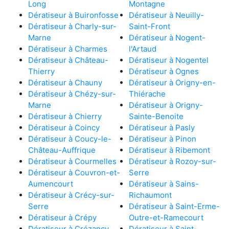
Long
Montagne
Dératiseur à Buironfosse
Dératiseur à Neuilly-
Dératiseur à Charly-sur-
Saint-Front
Marne
Dératiseur à Nogent-
Dératiseur à Charmes
l'Artaud
Dératiseur à Château-
Dératiseur à Nogentel
Thierry
Dératiseur à Ognes
Dératiseur à Chauny
Dératiseur à Origny-en-
Dératiseur à Chézy-sur-
Thiérache
Marne
Dératiseur à Origny-
Dératiseur à Chierry
Sainte-Benoite
Dératiseur à Coincy
Dératiseur à Pasly
Dératiseur à Coucy-le-
Dératiseur à Pinon
Château-Auffrique
Dératiseur à Ribemont
Dératiseur à Courmelles
Dératiseur à Rozoy-sur-
Dératiseur à Couvron-et-
Serre
Aumencourt
Dératiseur à Sains-
Dératiseur à Crécy-sur-
Richaumont
Serre
Dératiseur à Saint-Erme-
Dératiseur à Crépy
Outre-et-Ramecourt
Dératiseur à Crézancy
Dératiseur à Saint-