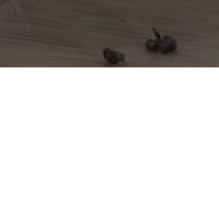
Dératiseur à Maillane
Dératiseur à Mallemort
Dératiseur à Marignane
Dératiseur à Marseille
Dératiseur à Martigues
Dératiseur à Maussane-les-
Dératiseur à Meyrargues
Dératiseur à Meyreuil
Dératiseur à Mimet
Dératiseur à Miramas