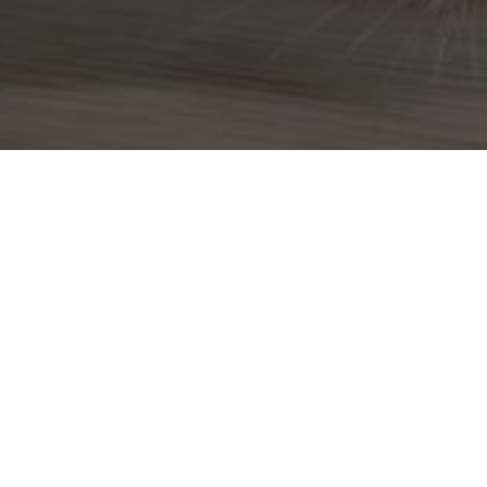
Dératiseur à Éguilles
Dératiseur à Aix-en-Provence
Dératiseur à Allauch
Dératiseur à Alleins
Dératiseur à Arles
Dératiseur à Aubagne
Dératiseur à Aureille
Dératiseur à Auriol
Dératiseur à Barbentane
Dératiseur à Belcodène
Dératiseur à Berre-l'Étang