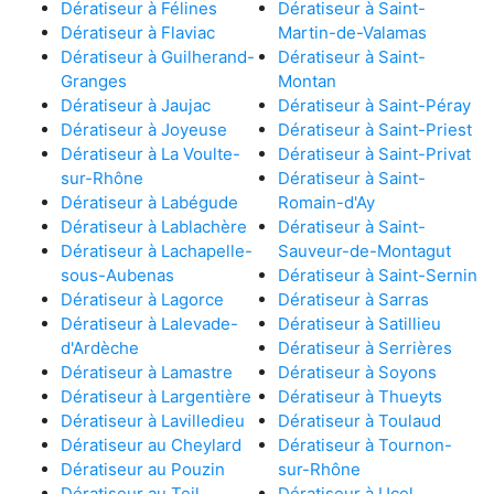
Dératiseur à Félines
Dératiseur à Saint-
Dératiseur à Flaviac
Martin-de-Valamas
Dératiseur à Guilherand-
Dératiseur à Saint-
Granges
Montan
Dératiseur à Jaujac
Dératiseur à Saint-Péray
Dératiseur à Joyeuse
Dératiseur à Saint-Priest
Dératiseur à La Voulte-
Dératiseur à Saint-Privat
sur-Rhône
Dératiseur à Saint-
Dératiseur à Labégude
Romain-d'Ay
Dératiseur à Lablachère
Dératiseur à Saint-
Dératiseur à Lachapelle-
Sauveur-de-Montagut
sous-Aubenas
Dératiseur à Saint-Sernin
Dératiseur à Lagorce
Dératiseur à Sarras
Dératiseur à Lalevade-
Dératiseur à Satillieu
d'Ardèche
Dératiseur à Serrières
Dératiseur à Lamastre
Dératiseur à Soyons
Dératiseur à Largentière
Dératiseur à Thueyts
Dératiseur à Lavilledieu
Dératiseur à Toulaud
Dératiseur au Cheylard
Dératiseur à Tournon-
Dératiseur au Pouzin
sur-Rhône
Dératiseur au Teil
Dératiseur à Ucel