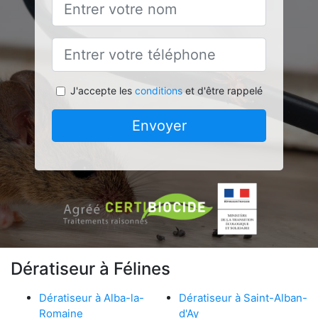
J'accepte les
conditions
et d'être rappelé
Envoyer
Dératiseur à Félines
Dératiseur à Alba-la-
Dératiseur à Saint-Alban-
Romaine
d'Ay