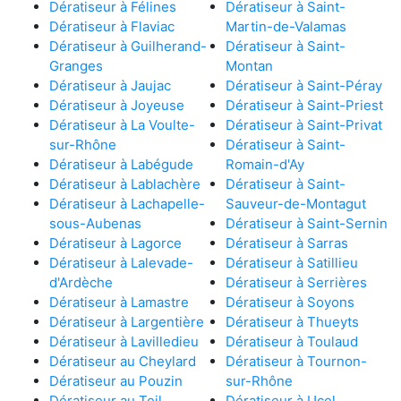
Dératiseur à Félines
Dératiseur à Saint-
Dératiseur à Flaviac
Martin-de-Valamas
Dératiseur à Guilherand-
Dératiseur à Saint-
Granges
Montan
Dératiseur à Jaujac
Dératiseur à Saint-Péray
Dératiseur à Joyeuse
Dératiseur à Saint-Priest
Dératiseur à La Voulte-
Dératiseur à Saint-Privat
sur-Rhône
Dératiseur à Saint-
Dératiseur à Labégude
Romain-d'Ay
Dératiseur à Lablachère
Dératiseur à Saint-
Dératiseur à Lachapelle-
Sauveur-de-Montagut
sous-Aubenas
Dératiseur à Saint-Sernin
Dératiseur à Lagorce
Dératiseur à Sarras
Dératiseur à Lalevade-
Dératiseur à Satillieu
d'Ardèche
Dératiseur à Serrières
Dératiseur à Lamastre
Dératiseur à Soyons
Dératiseur à Largentière
Dératiseur à Thueyts
Dératiseur à Lavilledieu
Dératiseur à Toulaud
Dératiseur au Cheylard
Dératiseur à Tournon-
Dératiseur au Pouzin
sur-Rhône
Dératiseur au Teil
Dératiseur à Ucel