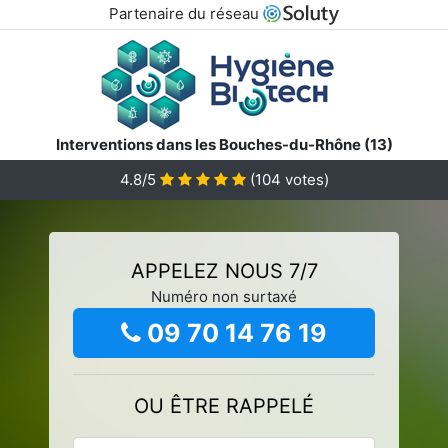
Partenaire du réseau
Interventions dans les Bouches-du-Rhône (13)
4.8/5
(
104
votes)
APPELEZ NOUS 7/7
Numéro non surtaxé
09 70 14 76 19
OU ÊTRE RAPPELÉ