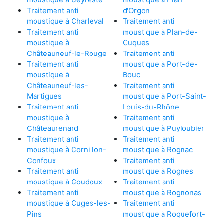
Traitement anti
d'Orgon
moustique à Charleval
Traitement anti
Traitement anti
moustique à Plan-de-
moustique à
Cuques
Châteauneuf-le-Rouge
Traitement anti
Traitement anti
moustique à Port-de-
moustique à
Bouc
Châteauneuf-les-
Traitement anti
Martigues
moustique à Port-Saint-
Traitement anti
Louis-du-Rhône
moustique à
Traitement anti
Châteaurenard
moustique à Puyloubier
Traitement anti
Traitement anti
moustique à Cornillon-
moustique à Rognac
Confoux
Traitement anti
Traitement anti
moustique à Rognes
moustique à Coudoux
Traitement anti
Traitement anti
moustique à Rognonas
moustique à Cuges-les-
Traitement anti
Pins
moustique à Roquefort-