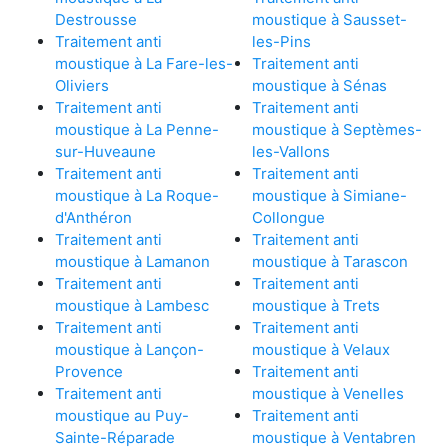
Destrousse
moustique à Sausset-
Traitement anti
les-Pins
moustique à La Fare-les-
Traitement anti
Oliviers
moustique à Sénas
Traitement anti
Traitement anti
moustique à La Penne-
moustique à Septèmes-
sur-Huveaune
les-Vallons
Traitement anti
Traitement anti
moustique à La Roque-
moustique à Simiane-
d'Anthéron
Collongue
Traitement anti
Traitement anti
moustique à Lamanon
moustique à Tarascon
Traitement anti
Traitement anti
moustique à Lambesc
moustique à Trets
Traitement anti
Traitement anti
moustique à Lançon-
moustique à Velaux
Provence
Traitement anti
Traitement anti
moustique à Venelles
moustique au Puy-
Traitement anti
Sainte-Réparade
moustique à Ventabren