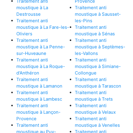
Traitement anti
Provence
moustique à La
Traitement anti
Destrousse
moustique à Sausset-
Traitement anti
les-Pins
moustique à La Fare-les-
Traitement anti
Oliviers
moustique à Sénas
Traitement anti
Traitement anti
moustique à La Penne-
moustique à Septèmes-
sur-Huveaune
les-Vallons
Traitement anti
Traitement anti
moustique à La Roque-
moustique à Simiane-
d'Anthéron
Collongue
Traitement anti
Traitement anti
moustique à Lamanon
moustique à Tarascon
Traitement anti
Traitement anti
moustique à Lambesc
moustique à Trets
Traitement anti
Traitement anti
moustique à Lançon-
moustique à Velaux
Provence
Traitement anti
Traitement anti
moustique à Venelles
moustique au Puy-
Traitement anti