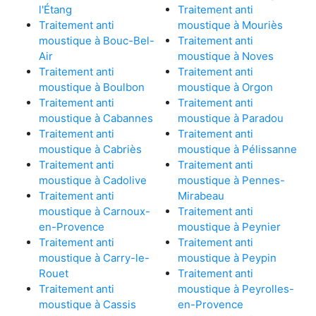
l'Étang
Traitement anti
Traitement anti
moustique à Mouriès
moustique à Bouc-Bel-
Traitement anti
Air
moustique à Noves
Traitement anti
Traitement anti
moustique à Boulbon
moustique à Orgon
Traitement anti
Traitement anti
moustique à Cabannes
moustique à Paradou
Traitement anti
Traitement anti
moustique à Cabriès
moustique à Pélissanne
Traitement anti
Traitement anti
moustique à Cadolive
moustique à Pennes-
Traitement anti
Mirabeau
moustique à Carnoux-
Traitement anti
en-Provence
moustique à Peynier
Traitement anti
Traitement anti
moustique à Carry-le-
moustique à Peypin
Rouet
Traitement anti
Traitement anti
moustique à Peyrolles-
moustique à Cassis
en-Provence