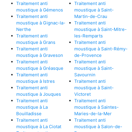
Traitement anti
Traitement anti
moustique à Gémenos
moustique à Saint-
Traitement anti
Martin-de-Crau
moustique à Gignac-la-
Traitement anti
Nerthe
moustique à Saint-Mitre-
Traitement anti
les-Remparts
moustique à Grans
Traitement anti
Traitement anti
moustique à Saint-Rémy-
moustique à Graveson
de-Provence
Traitement anti
Traitement anti
moustique à Gréasque
moustique à Saint-
Traitement anti
Savournin
moustique à Istres
Traitement anti
Traitement anti
moustique à Saint-
moustique à Jouques
Victoret
Traitement anti
Traitement anti
moustique à La
moustique à Saintes-
Bouilladisse
Maries-de-la-Mer
Traitement anti
Traitement anti
moustique à La Ciotat
moustique à Salon-de-