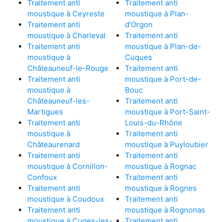
Traitement anti
Traitement anti
moustique à Ceyreste
moustique à Plan-
Traitement anti
d'Orgon
moustique à Charleval
Traitement anti
Traitement anti
moustique à Plan-de-
moustique à
Cuques
Châteauneuf-le-Rouge
Traitement anti
Traitement anti
moustique à Port-de-
moustique à
Bouc
Châteauneuf-les-
Traitement anti
Martigues
moustique à Port-Saint-
Traitement anti
Louis-du-Rhône
moustique à
Traitement anti
Châteaurenard
moustique à Puyloubier
Traitement anti
Traitement anti
moustique à Cornillon-
moustique à Rognac
Confoux
Traitement anti
Traitement anti
moustique à Rognes
moustique à Coudoux
Traitement anti
Traitement anti
moustique à Rognonas
moustique à Cuges-les-
Traitement anti