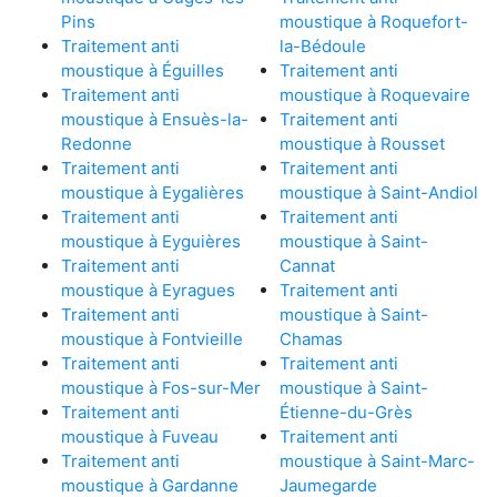
Pins
moustique à Roquefort-
Traitement anti
la-Bédoule
moustique à Éguilles
Traitement anti
Traitement anti
moustique à Roquevaire
moustique à Ensuès-la-
Traitement anti
Redonne
moustique à Rousset
Traitement anti
Traitement anti
moustique à Eygalières
moustique à Saint-Andiol
Traitement anti
Traitement anti
moustique à Eyguières
moustique à Saint-
Traitement anti
Cannat
moustique à Eyragues
Traitement anti
Traitement anti
moustique à Saint-
moustique à Fontvieille
Chamas
Traitement anti
Traitement anti
moustique à Fos-sur-Mer
moustique à Saint-
Traitement anti
Étienne-du-Grès
moustique à Fuveau
Traitement anti
Traitement anti
moustique à Saint-Marc-
moustique à Gardanne
Jaumegarde