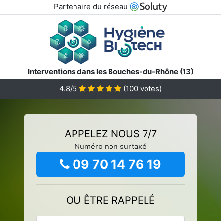
Partenaire du réseau
Interventions dans les Bouches-du-Rhône (13)
4.8/5
(
100
votes)
APPELEZ NOUS 7/7
Numéro non surtaxé
09 70 14 76 19
OU ÊTRE RAPPELÉ