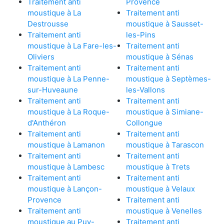
Traitement anti
Provence
moustique à La
Traitement anti
Destrousse
moustique à Sausset-
Traitement anti
les-Pins
moustique à La Fare-les-
Traitement anti
Oliviers
moustique à Sénas
Traitement anti
Traitement anti
moustique à La Penne-
moustique à Septèmes-
sur-Huveaune
les-Vallons
Traitement anti
Traitement anti
moustique à La Roque-
moustique à Simiane-
d'Anthéron
Collongue
Traitement anti
Traitement anti
moustique à Lamanon
moustique à Tarascon
Traitement anti
Traitement anti
moustique à Lambesc
moustique à Trets
Traitement anti
Traitement anti
moustique à Lançon-
moustique à Velaux
Provence
Traitement anti
Traitement anti
moustique à Venelles
moustique au Puy-
Traitement anti