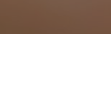
Traitement anti mousti
Traitement anti moustique à Aix-en-Pro
Traitement anti moustique à Allauch
Traitement anti moustique à Alleins
Traitement anti moustique à Arles
Traitement anti moustique à Aubagne
Traitement anti moustique à Aureille
Traitement anti moustique à Auriol
Traitement anti moustique à Barbentane
Traitement anti moustique à Belcodène
Traitement anti moustique à Berre-l'Étan