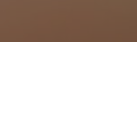
 Maillane
à Mallemort
à Marignane
 Marseille
à Martigues
à Maussane-les-Alpilles
à Meyrargues
à Meyreuil
à Mimet
à Miramas