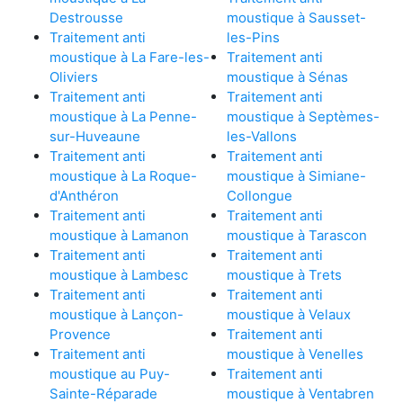
Destrousse
moustique à Sausset-
Traitement anti
les-Pins
moustique à La Fare-les-
Traitement anti
Oliviers
moustique à Sénas
Traitement anti
Traitement anti
moustique à La Penne-
moustique à Septèmes-
sur-Huveaune
les-Vallons
Traitement anti
Traitement anti
moustique à La Roque-
moustique à Simiane-
d'Anthéron
Collongue
Traitement anti
Traitement anti
moustique à Lamanon
moustique à Tarascon
Traitement anti
Traitement anti
moustique à Lambesc
moustique à Trets
Traitement anti
Traitement anti
moustique à Lançon-
moustique à Velaux
Provence
Traitement anti
Traitement anti
moustique à Venelles
moustique au Puy-
Traitement anti
Sainte-Réparade
moustique à Ventabren