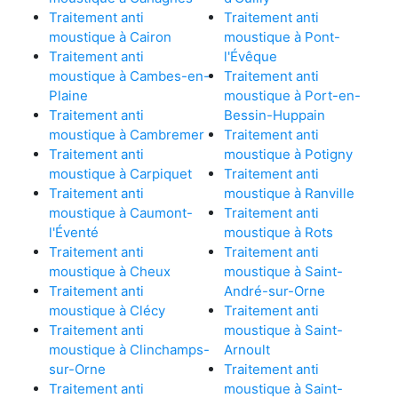
Traitement anti
Traitement anti
moustique à Cairon
moustique à Pont-
Traitement anti
l'Évêque
moustique à Cambes-en-
Traitement anti
Plaine
moustique à Port-en-
Traitement anti
Bessin-Huppain
moustique à Cambremer
Traitement anti
Traitement anti
moustique à Potigny
moustique à Carpiquet
Traitement anti
Traitement anti
moustique à Ranville
moustique à Caumont-
Traitement anti
l'Éventé
moustique à Rots
Traitement anti
Traitement anti
moustique à Cheux
moustique à Saint-
Traitement anti
André-sur-Orne
moustique à Clécy
Traitement anti
Traitement anti
moustique à Saint-
moustique à Clinchamps-
Arnoult
sur-Orne
Traitement anti
Traitement anti
moustique à Saint-