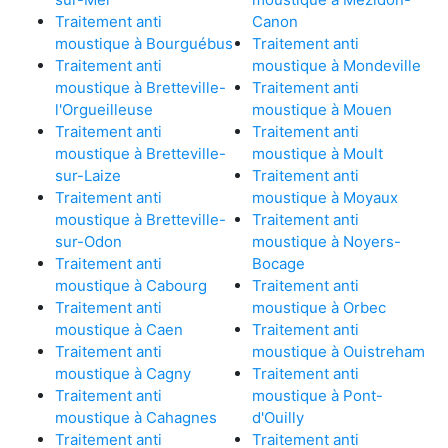
Traitement anti
Canon
moustique à Bourguébus
Traitement anti
Traitement anti
moustique à Mondeville
moustique à Bretteville-
Traitement anti
l'Orgueilleuse
moustique à Mouen
Traitement anti
Traitement anti
moustique à Bretteville-
moustique à Moult
sur-Laize
Traitement anti
Traitement anti
moustique à Moyaux
moustique à Bretteville-
Traitement anti
sur-Odon
moustique à Noyers-
Traitement anti
Bocage
moustique à Cabourg
Traitement anti
Traitement anti
moustique à Orbec
moustique à Caen
Traitement anti
Traitement anti
moustique à Ouistreham
moustique à Cagny
Traitement anti
Traitement anti
moustique à Pont-
moustique à Cahagnes
d'Ouilly
Traitement anti
Traitement anti