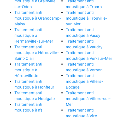
moustique à Grainville-
Traitement anti
sur-Odon
moustique à Troarn
Traitement anti
Traitement anti
moustique à Grandcamp-
moustique à Trouville-
Maisy
sur-Mer
Traitement anti
Traitement anti
moustique à
moustique à Vassy
Hermanville-sur-Mer
Traitement anti
Traitement anti
moustique à Vaudry
moustique à Hérouville-
Traitement anti
Saint-Clair
moustique à Ver-sur-Mer
Traitement anti
Traitement anti
moustique à
moustique à Verson
Hérouvillette
Traitement anti
Traitement anti
moustique à Villers-
moustique à Honfleur
Bocage
Traitement anti
Traitement anti
moustique à Houlgate
moustique à Villers-sur-
Traitement anti
Mer
moustique à Ifs
Traitement anti
moustique à Vire