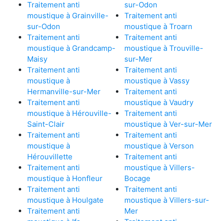
Traitement anti
sur-Odon
moustique à Grainville-
Traitement anti
sur-Odon
moustique à Troarn
Traitement anti
Traitement anti
moustique à Grandcamp-
moustique à Trouville-
Maisy
sur-Mer
Traitement anti
Traitement anti
moustique à
moustique à Vassy
Hermanville-sur-Mer
Traitement anti
Traitement anti
moustique à Vaudry
moustique à Hérouville-
Traitement anti
Saint-Clair
moustique à Ver-sur-Mer
Traitement anti
Traitement anti
moustique à
moustique à Verson
Hérouvillette
Traitement anti
Traitement anti
moustique à Villers-
moustique à Honfleur
Bocage
Traitement anti
Traitement anti
moustique à Houlgate
moustique à Villers-sur-
Traitement anti
Mer