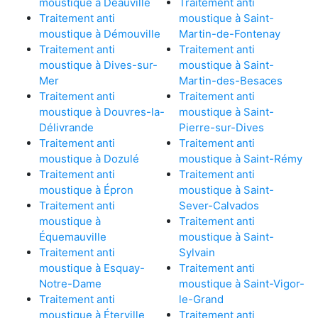
moustique à Deauville
Traitement anti
Traitement anti
moustique à Saint-
moustique à Démouville
Martin-de-Fontenay
Traitement anti
Traitement anti
moustique à Dives-sur-
moustique à Saint-
Mer
Martin-des-Besaces
Traitement anti
Traitement anti
moustique à Douvres-la-
moustique à Saint-
Délivrande
Pierre-sur-Dives
Traitement anti
Traitement anti
moustique à Dozulé
moustique à Saint-Rémy
Traitement anti
Traitement anti
moustique à Épron
moustique à Saint-
Traitement anti
Sever-Calvados
moustique à
Traitement anti
Équemauville
moustique à Saint-
Traitement anti
Sylvain
moustique à Esquay-
Traitement anti
Notre-Dame
moustique à Saint-Vigor-
Traitement anti
le-Grand
moustique à Éterville
Traitement anti