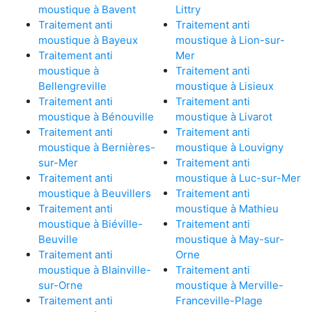
moustique à Bavent
Littry
Traitement anti
Traitement anti
moustique à Bayeux
moustique à Lion-sur-
Traitement anti
Mer
moustique à
Traitement anti
Bellengreville
moustique à Lisieux
Traitement anti
Traitement anti
moustique à Bénouville
moustique à Livarot
Traitement anti
Traitement anti
moustique à Bernières-
moustique à Louvigny
sur-Mer
Traitement anti
Traitement anti
moustique à Luc-sur-Mer
moustique à Beuvillers
Traitement anti
Traitement anti
moustique à Mathieu
moustique à Biéville-
Traitement anti
Beuville
moustique à May-sur-
Traitement anti
Orne
moustique à Blainville-
Traitement anti
sur-Orne
moustique à Merville-
Traitement anti
Franceville-Plage