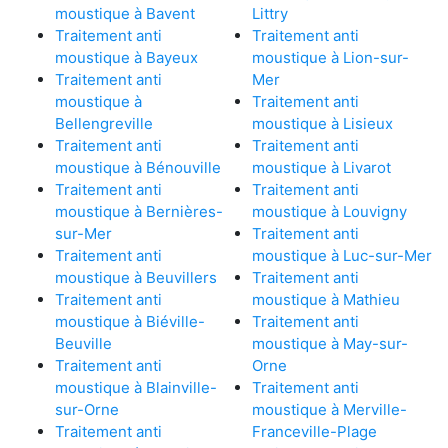
moustique à Bavent
Littry
Traitement anti
Traitement anti
moustique à Bayeux
moustique à Lion-sur-
Traitement anti
Mer
moustique à
Traitement anti
Bellengreville
moustique à Lisieux
Traitement anti
Traitement anti
moustique à Bénouville
moustique à Livarot
Traitement anti
Traitement anti
moustique à Bernières-
moustique à Louvigny
sur-Mer
Traitement anti
Traitement anti
moustique à Luc-sur-Mer
moustique à Beuvillers
Traitement anti
Traitement anti
moustique à Mathieu
moustique à Biéville-
Traitement anti
Beuville
moustique à May-sur-
Traitement anti
Orne
moustique à Blainville-
Traitement anti
sur-Orne
moustique à Merville-
Traitement anti
Franceville-Plage