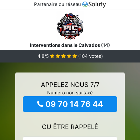
Partenaire du réseau
Interventions dans le Calvados (14)
4.8/5
(
104
votes)
APPELEZ NOUS 7/7
Numéro non surtaxé
09 70 14 76 44
OU ÊTRE RAPPELÉ