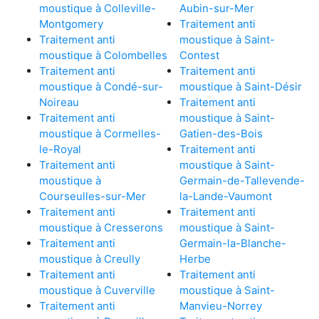
moustique à Colleville-
Aubin-sur-Mer
Montgomery
Traitement anti
Traitement anti
moustique à Saint-
moustique à Colombelles
Contest
Traitement anti
Traitement anti
moustique à Condé-sur-
moustique à Saint-Désir
Noireau
Traitement anti
Traitement anti
moustique à Saint-
moustique à Cormelles-
Gatien-des-Bois
le-Royal
Traitement anti
Traitement anti
moustique à Saint-
moustique à
Germain-de-Tallevende-
Courseulles-sur-Mer
la-Lande-Vaumont
Traitement anti
Traitement anti
moustique à Cresserons
moustique à Saint-
Traitement anti
Germain-la-Blanche-
moustique à Creully
Herbe
Traitement anti
Traitement anti
moustique à Cuverville
moustique à Saint-
Traitement anti
Manvieu-Norrey