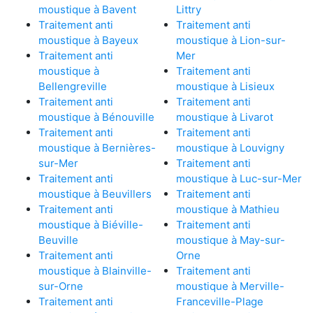
moustique à Bavent
Littry
Traitement anti
Traitement anti
moustique à Bayeux
moustique à Lion-sur-
Traitement anti
Mer
moustique à
Traitement anti
Bellengreville
moustique à Lisieux
Traitement anti
Traitement anti
moustique à Bénouville
moustique à Livarot
Traitement anti
Traitement anti
moustique à Bernières-
moustique à Louvigny
sur-Mer
Traitement anti
Traitement anti
moustique à Luc-sur-Mer
moustique à Beuvillers
Traitement anti
Traitement anti
moustique à Mathieu
moustique à Biéville-
Traitement anti
Beuville
moustique à May-sur-
Traitement anti
Orne
moustique à Blainville-
Traitement anti
sur-Orne
moustique à Merville-
Traitement anti
Franceville-Plage