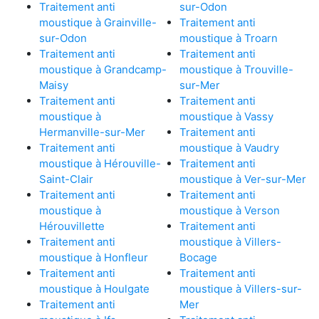
Traitement anti
sur-Odon
moustique à Grainville-
Traitement anti
sur-Odon
moustique à Troarn
Traitement anti
Traitement anti
moustique à Grandcamp-
moustique à Trouville-
Maisy
sur-Mer
Traitement anti
Traitement anti
moustique à
moustique à Vassy
Hermanville-sur-Mer
Traitement anti
Traitement anti
moustique à Vaudry
moustique à Hérouville-
Traitement anti
Saint-Clair
moustique à Ver-sur-Mer
Traitement anti
Traitement anti
moustique à
moustique à Verson
Hérouvillette
Traitement anti
Traitement anti
moustique à Villers-
moustique à Honfleur
Bocage
Traitement anti
Traitement anti
moustique à Houlgate
moustique à Villers-sur-
Traitement anti
Mer