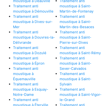
moustique à Deauville
Traitement anti
Traitement anti
moustique à Saint-
moustique à Démouville
Martin-de-Fontenay
Traitement anti
Traitement anti
moustique à Dives-sur-
moustique à Saint-
Mer
Martin-des-Besaces
Traitement anti
Traitement anti
moustique à Douvres-la-
moustique à Saint-
Délivrande
Pierre-sur-Dives
Traitement anti
Traitement anti
moustique à Dozulé
moustique à Saint-Rémy
Traitement anti
Traitement anti
moustique à Épron
moustique à Saint-
Traitement anti
Sever-Calvados
moustique à
Traitement anti
Équemauville
moustique à Saint-
Traitement anti
Sylvain
moustique à Esquay-
Traitement anti
Notre-Dame
moustique à Saint-Vigor-
Traitement anti
le-Grand
moustique à Éterville
Traitement anti