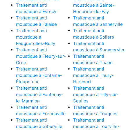
Traitement anti
moustique à Sainte-
moustique à Évrecy
Honorine-du-Fay
Traitement anti
Traitement anti
moustique à Falaise
moustique à Sannerville
Traitement anti
Traitement anti
moustique à
moustique à Soliers
Feuguerolles-Bully
Traitement anti
Traitement anti
moustique à Sommervieu
moustique à Fleury-sur-
Traitement anti
Orne
moustique à Thaon
Traitement anti
Traitement anti
moustique à Fontaine-
moustique à Thury-
Étoupefour
Harcourt
Traitement anti
Traitement anti
moustique à Fontenay-
moustique à Tilly-sur-
le-Marmion
Seulles
Traitement anti
Traitement anti
moustique à Frénouville
moustique à Touques
Traitement anti
Traitement anti
moustique à Giberville
moustique à Tourville-