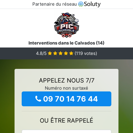
Partenaire du réseau
Interventions dans le Calvados (14)
4.8/5
(
119
votes)
APPELEZ NOUS 7/7
Numéro non surtaxé
09 70 14 76 44
OU ÊTRE RAPPELÉ