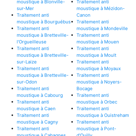
moustique à Blonville-
Traitement anti
sur-Mer
moustique à Mézidon-
Traitement anti
Canon
moustique à Bourguébus
Traitement anti
Traitement anti
moustique à Mondeville
moustique à Bretteville-
Traitement anti
l'Orgueilleuse
moustique à Mouen
Traitement anti
Traitement anti
moustique à Bretteville-
moustique à Moult
sur-Laize
Traitement anti
Traitement anti
moustique à Moyaux
moustique à Bretteville-
Traitement anti
sur-Odon
moustique à Noyers-
Traitement anti
Bocage
moustique à Cabourg
Traitement anti
Traitement anti
moustique à Orbec
moustique à Caen
Traitement anti
Traitement anti
moustique à Ouistreham
moustique à Cagny
Traitement anti
Traitement anti
moustique à Pont-
moustique à Cahagnes
d'Ouilly