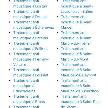
Traitement anti
Traitement anti
moustique à Dortan
moustique à Saint-
Traitement anti
Laurent-sur-Saône
moustique à Druillat
Traitement anti
Traitement anti
moustique à Saint-
moustique à Échenevex
Marcel
Traitement anti
Traitement anti
moustique à Fareins
moustique à Saint-
Traitement anti
Martin-du-Frêne
moustique à Feillens
Traitement anti
Traitement anti
moustique à Saint-
moustique à Ferney-
Martin-du-Mont
Voltaire
Traitement anti
Traitement anti
moustique à Saint-
moustique à Foissiat
Maurice-de-Beynost
Traitement anti
Traitement anti
moustique à
moustique à Saint-
Francheleins
Maurice-de-Gourdans
Traitement anti
Traitement anti
moustique à Frans
moustique à Saint-Paul-
Traitement anti
de-Varax