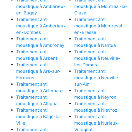
moustique à Ambérieu-
moustique à Montréal-la-
en-Bugey
Cluse
Traitement anti
Traitement anti
moustique à Ambérieux-
moustique à Montrevel-
en-Dombes
en-Bresse
Traitement anti
Traitement anti
moustique à Ambronay
moustique à Nantua
Traitement anti
Traitement anti
moustique à Arbent
moustique à Neuville-
Traitement anti
les-Dames
moustique à Ars-sur-
Traitement anti
Formans
moustique à Neuville-
Traitement anti
sur-Ain
moustique à Artemare
Traitement anti
Traitement anti
moustique à Neyron
moustique à Attignat
Traitement anti
Traitement anti
moustique à Niévroz
moustique à Bâgé-la-
Traitement anti
Ville
moustique à Nurieux-
Traitement anti
Volognat