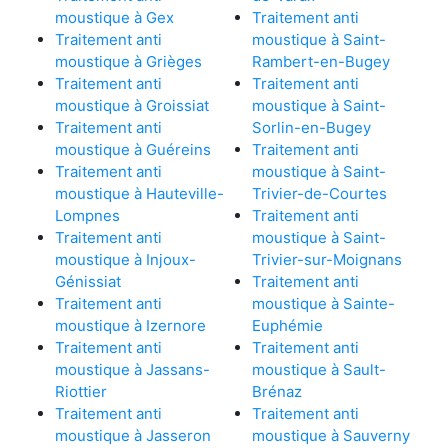
moustique à Gex
Traitement anti
Traitement anti
moustique à Saint-
moustique à Grièges
Rambert-en-Bugey
Traitement anti
Traitement anti
moustique à Groissiat
moustique à Saint-
Traitement anti
Sorlin-en-Bugey
moustique à Guéreins
Traitement anti
Traitement anti
moustique à Saint-
moustique à Hauteville-
Trivier-de-Courtes
Lompnes
Traitement anti
Traitement anti
moustique à Saint-
moustique à Injoux-
Trivier-sur-Moignans
Génissiat
Traitement anti
Traitement anti
moustique à Sainte-
moustique à Izernore
Euphémie
Traitement anti
Traitement anti
moustique à Jassans-
moustique à Sault-
Riottier
Brénaz
Traitement anti
Traitement anti
moustique à Jasseron
moustique à Sauverny