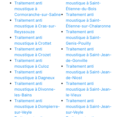
Traitement anti
moustique à Saint-
moustique à
Étienne-du-Bois
Cormoranche-sur-Saône
Traitement anti
Traitement anti
moustique à Saint-
moustique à Cras-sur-
Étienne-sur-Chalaronne
Reyssouze
Traitement anti
Traitement anti
moustique à Saint-
moustique à Crottet
Genis-Pouilly
Traitement anti
Traitement anti
moustique à Crozet
moustique à Saint-Jean-
Traitement anti
de-Gonville
moustique à Culoz
Traitement anti
Traitement anti
moustique à Saint-Jean-
moustique à Dagneux
de-Niost
Traitement anti
Traitement anti
moustique à Divonne-
moustique à Saint-Jean-
les-Bains
le-Vieux
Traitement anti
Traitement anti
moustique à Dompierre-
moustique à Saint-Jean-
sur-Veyle
sur-Veyle