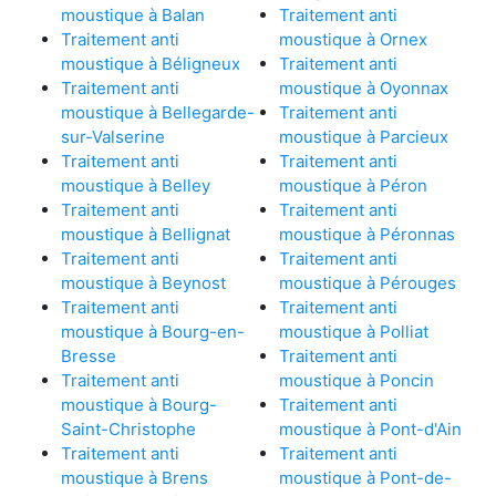
moustique à Balan
Traitement anti
Traitement anti
moustique à Ornex
moustique à Béligneux
Traitement anti
Traitement anti
moustique à Oyonnax
moustique à Bellegarde-
Traitement anti
sur-Valserine
moustique à Parcieux
Traitement anti
Traitement anti
moustique à Belley
moustique à Péron
Traitement anti
Traitement anti
moustique à Bellignat
moustique à Péronnas
Traitement anti
Traitement anti
moustique à Beynost
moustique à Pérouges
Traitement anti
Traitement anti
moustique à Bourg-en-
moustique à Polliat
Bresse
Traitement anti
Traitement anti
moustique à Poncin
moustique à Bourg-
Traitement anti
Saint-Christophe
moustique à Pont-d'Ain
Traitement anti
Traitement anti
moustique à Brens
moustique à Pont-de-