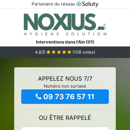
Partenaire du réseau
Interventions dans l'Ain (01)
4.8/5
(
108
votes)
APPELEZ NOUS 7/7
Numéro non surtaxé
09 73 76 57 11
OU ÊTRE RAPPELÉ