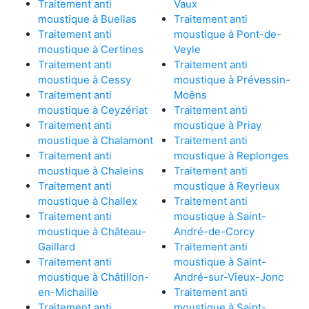
Traitement anti
Vaux
moustique à Buellas
Traitement anti
Traitement anti
moustique à Pont-de-
moustique à Certines
Veyle
Traitement anti
Traitement anti
moustique à Cessy
moustique à Prévessin-
Traitement anti
Moëns
moustique à Ceyzériat
Traitement anti
Traitement anti
moustique à Priay
moustique à Chalamont
Traitement anti
Traitement anti
moustique à Replonges
moustique à Chaleins
Traitement anti
Traitement anti
moustique à Reyrieux
moustique à Challex
Traitement anti
Traitement anti
moustique à Saint-
moustique à Château-
André-de-Corcy
Gaillard
Traitement anti
Traitement anti
moustique à Saint-
moustique à Châtillon-
André-sur-Vieux-Jonc
en-Michaille
Traitement anti
Traitement anti
moustique à Saint-