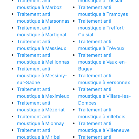
Traitement anti
moustique à Tossiat
moustique à Marboz
Traitement anti
Traitement anti
moustique à Tramoyes
moustique à Marsonnas
Traitement anti
Traitement anti
moustique à Treffort-
moustique à Martignat
Cuisiat
Traitement anti
Traitement anti
moustique à Massieux
moustique à Trévoux
Traitement anti
Traitement anti
moustique à Meillonnas
moustique à Vaux-en-
Traitement anti
Bugey
moustique à Messimy-
Traitement anti
sur-Saône
moustique à Versonnex
Traitement anti
Traitement anti
moustique à Meximieux
moustique à Villars-les-
Traitement anti
Dombes
moustique à Mézériat
Traitement anti
Traitement anti
moustique à Villebois
moustique à Mionnay
Traitement anti
Traitement anti
moustique à Villeneuve
moustique à Miribel
Traitement anti