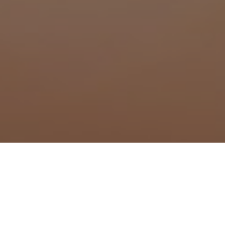
ue à Misérieux
en-Bugey
Traitement anti moustique 
x-en-Dombes
Traitement anti moustique 
Traitement anti moustique