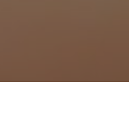
à Misérieux
à Montagnat
 à Montceaux