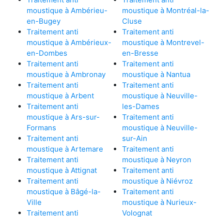
moustique à Ambérieu-
moustique à Montréal-la-
en-Bugey
Cluse
Traitement anti
Traitement anti
moustique à Ambérieux-
moustique à Montrevel-
en-Dombes
en-Bresse
Traitement anti
Traitement anti
moustique à Ambronay
moustique à Nantua
Traitement anti
Traitement anti
moustique à Arbent
moustique à Neuville-
Traitement anti
les-Dames
moustique à Ars-sur-
Traitement anti
Formans
moustique à Neuville-
Traitement anti
sur-Ain
moustique à Artemare
Traitement anti
Traitement anti
moustique à Neyron
moustique à Attignat
Traitement anti
Traitement anti
moustique à Niévroz
moustique à Bâgé-la-
Traitement anti
Ville
moustique à Nurieux-
Traitement anti
Volognat