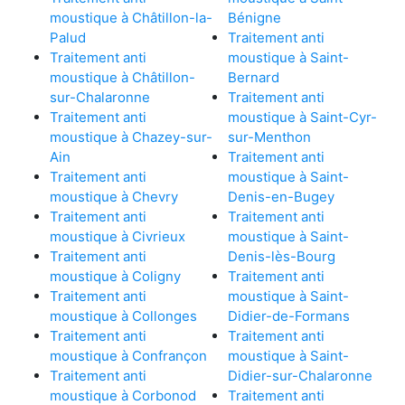
moustique à Châtillon-la-
Bénigne
Palud
Traitement anti
Traitement anti
moustique à Saint-
moustique à Châtillon-
Bernard
sur-Chalaronne
Traitement anti
Traitement anti
moustique à Saint-Cyr-
moustique à Chazey-sur-
sur-Menthon
Ain
Traitement anti
Traitement anti
moustique à Saint-
moustique à Chevry
Denis-en-Bugey
Traitement anti
Traitement anti
moustique à Civrieux
moustique à Saint-
Traitement anti
Denis-lès-Bourg
moustique à Coligny
Traitement anti
Traitement anti
moustique à Saint-
moustique à Collonges
Didier-de-Formans
Traitement anti
Traitement anti
moustique à Confrançon
moustique à Saint-
Traitement anti
Didier-sur-Chalaronne
moustique à Corbonod
Traitement anti