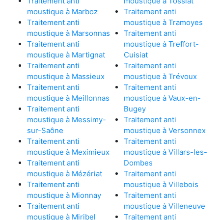
Traitement anti
moustique à Tossiat
moustique à Marboz
Traitement anti
Traitement anti
moustique à Tramoyes
moustique à Marsonnas
Traitement anti
Traitement anti
moustique à Treffort-
moustique à Martignat
Cuisiat
Traitement anti
Traitement anti
moustique à Massieux
moustique à Trévoux
Traitement anti
Traitement anti
moustique à Meillonnas
moustique à Vaux-en-
Traitement anti
Bugey
moustique à Messimy-
Traitement anti
sur-Saône
moustique à Versonnex
Traitement anti
Traitement anti
moustique à Meximieux
moustique à Villars-les-
Traitement anti
Dombes
moustique à Mézériat
Traitement anti
Traitement anti
moustique à Villebois
moustique à Mionnay
Traitement anti
Traitement anti
moustique à Villeneuve
moustique à Miribel
Traitement anti