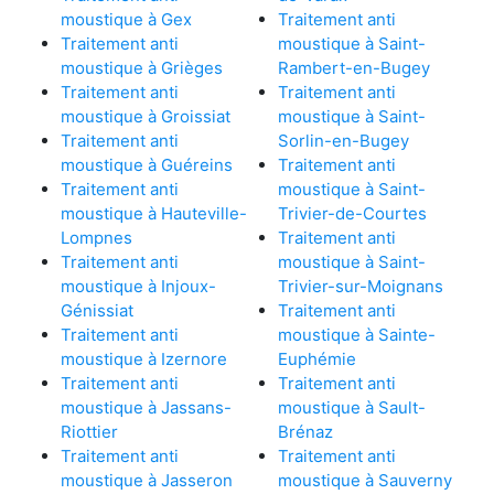
moustique à Gex
Traitement anti
Traitement anti
moustique à Saint-
moustique à Grièges
Rambert-en-Bugey
Traitement anti
Traitement anti
moustique à Groissiat
moustique à Saint-
Traitement anti
Sorlin-en-Bugey
moustique à Guéreins
Traitement anti
Traitement anti
moustique à Saint-
moustique à Hauteville-
Trivier-de-Courtes
Lompnes
Traitement anti
Traitement anti
moustique à Saint-
moustique à Injoux-
Trivier-sur-Moignans
Génissiat
Traitement anti
Traitement anti
moustique à Sainte-
moustique à Izernore
Euphémie
Traitement anti
Traitement anti
moustique à Jassans-
moustique à Sault-
Riottier
Brénaz
Traitement anti
Traitement anti
moustique à Jasseron
moustique à Sauverny