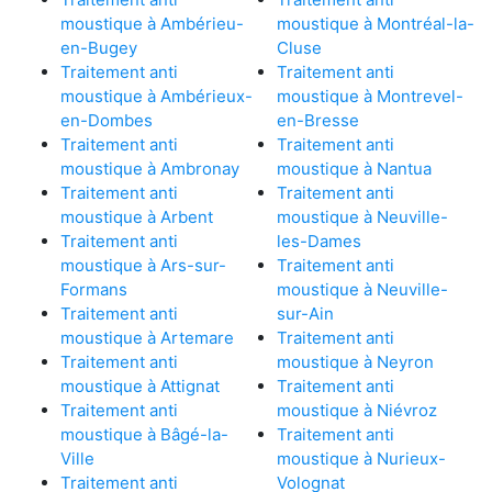
moustique à Ambérieu-
moustique à Montréal-la-
en-Bugey
Cluse
Traitement anti
Traitement anti
moustique à Ambérieux-
moustique à Montrevel-
en-Dombes
en-Bresse
Traitement anti
Traitement anti
moustique à Ambronay
moustique à Nantua
Traitement anti
Traitement anti
moustique à Arbent
moustique à Neuville-
Traitement anti
les-Dames
moustique à Ars-sur-
Traitement anti
Formans
moustique à Neuville-
Traitement anti
sur-Ain
moustique à Artemare
Traitement anti
Traitement anti
moustique à Neyron
moustique à Attignat
Traitement anti
Traitement anti
moustique à Niévroz
moustique à Bâgé-la-
Traitement anti
Ville
moustique à Nurieux-
Traitement anti
Volognat