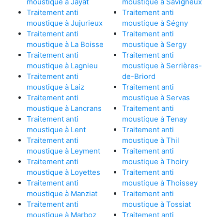
moustique à Jayat
moustique à Savigneux
Traitement anti
Traitement anti
moustique à Jujurieux
moustique à Ségny
Traitement anti
Traitement anti
moustique à La Boisse
moustique à Sergy
Traitement anti
Traitement anti
moustique à Lagnieu
moustique à Serrières-
Traitement anti
de-Briord
moustique à Laiz
Traitement anti
Traitement anti
moustique à Servas
moustique à Lancrans
Traitement anti
Traitement anti
moustique à Tenay
moustique à Lent
Traitement anti
Traitement anti
moustique à Thil
moustique à Leyment
Traitement anti
Traitement anti
moustique à Thoiry
moustique à Loyettes
Traitement anti
Traitement anti
moustique à Thoissey
moustique à Manziat
Traitement anti
Traitement anti
moustique à Tossiat
moustique à Marboz
Traitement anti