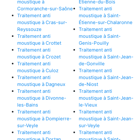
moustique à
Étienne-du-Bois
Cormoranche-sur-Saône
Traitement anti
Traitement anti
moustique à Saint-
moustique à Cras-sur-
Étienne-sur-Chalaronne
Reyssouze
Traitement anti
Traitement anti
moustique à Saint-
moustique à Crottet
Genis-Pouilly
Traitement anti
Traitement anti
moustique à Crozet
moustique à Saint-Jean-
Traitement anti
de-Gonville
moustique à Culoz
Traitement anti
Traitement anti
moustique à Saint-Jean-
moustique à Dagneux
de-Niost
Traitement anti
Traitement anti
moustique à Divonne-
moustique à Saint-Jean-
les-Bains
le-Vieux
Traitement anti
Traitement anti
moustique à Dompierre-
moustique à Saint-Jean-
sur-Veyle
sur-Veyle
Traitement anti
Traitement anti
moustique à Dortan
moustique à Saint-