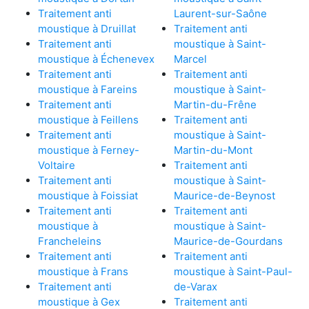
Traitement anti
Laurent-sur-Saône
moustique à Druillat
Traitement anti
Traitement anti
moustique à Saint-
moustique à Échenevex
Marcel
Traitement anti
Traitement anti
moustique à Fareins
moustique à Saint-
Traitement anti
Martin-du-Frêne
moustique à Feillens
Traitement anti
Traitement anti
moustique à Saint-
moustique à Ferney-
Martin-du-Mont
Voltaire
Traitement anti
Traitement anti
moustique à Saint-
moustique à Foissiat
Maurice-de-Beynost
Traitement anti
Traitement anti
moustique à
moustique à Saint-
Francheleins
Maurice-de-Gourdans
Traitement anti
Traitement anti
moustique à Frans
moustique à Saint-Paul-
Traitement anti
de-Varax
moustique à Gex
Traitement anti