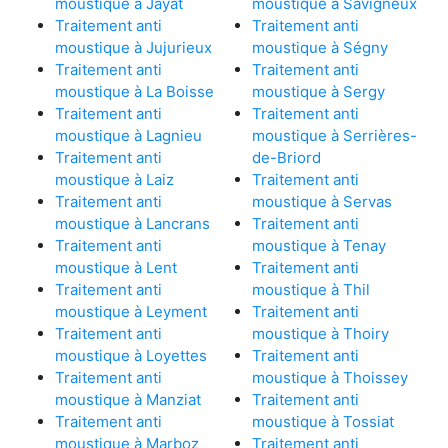
moustique à Jayat
moustique à Savigneux
Traitement anti
Traitement anti
moustique à Jujurieux
moustique à Ségny
Traitement anti
Traitement anti
moustique à La Boisse
moustique à Sergy
Traitement anti
Traitement anti
moustique à Lagnieu
moustique à Serrières-
Traitement anti
de-Briord
moustique à Laiz
Traitement anti
Traitement anti
moustique à Servas
moustique à Lancrans
Traitement anti
Traitement anti
moustique à Tenay
moustique à Lent
Traitement anti
Traitement anti
moustique à Thil
moustique à Leyment
Traitement anti
Traitement anti
moustique à Thoiry
moustique à Loyettes
Traitement anti
Traitement anti
moustique à Thoissey
moustique à Manziat
Traitement anti
Traitement anti
moustique à Tossiat
moustique à Marboz
Traitement anti