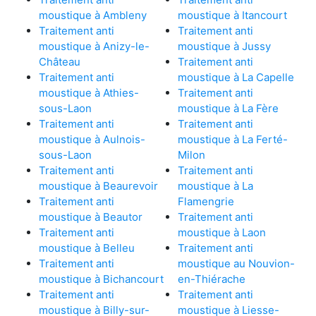
moustique à Ambleny
moustique à Itancourt
Traitement anti
Traitement anti
moustique à Anizy-le-
moustique à Jussy
Château
Traitement anti
Traitement anti
moustique à La Capelle
moustique à Athies-
Traitement anti
sous-Laon
moustique à La Fère
Traitement anti
Traitement anti
moustique à Aulnois-
moustique à La Ferté-
sous-Laon
Milon
Traitement anti
Traitement anti
moustique à Beaurevoir
moustique à La
Traitement anti
Flamengrie
moustique à Beautor
Traitement anti
Traitement anti
moustique à Laon
moustique à Belleu
Traitement anti
Traitement anti
moustique au Nouvion-
moustique à Bichancourt
en-Thiérache
Traitement anti
Traitement anti
moustique à Billy-sur-
moustique à Liesse-