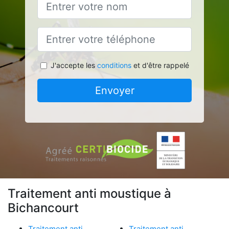
J'accepte les
conditions
et d'être rappelé
Envoyer
Traitement anti moustique à
Bichancourt
Traitement anti
Traitement anti