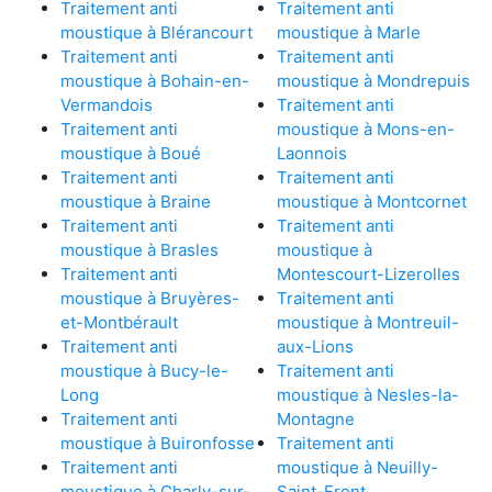
Traitement anti
Traitement anti
moustique à Blérancourt
moustique à Marle
Traitement anti
Traitement anti
moustique à Bohain-en-
moustique à Mondrepuis
Vermandois
Traitement anti
Traitement anti
moustique à Mons-en-
moustique à Boué
Laonnois
Traitement anti
Traitement anti
moustique à Braine
moustique à Montcornet
Traitement anti
Traitement anti
moustique à Brasles
moustique à
Traitement anti
Montescourt-Lizerolles
moustique à Bruyères-
Traitement anti
et-Montbérault
moustique à Montreuil-
Traitement anti
aux-Lions
moustique à Bucy-le-
Traitement anti
Long
moustique à Nesles-la-
Traitement anti
Montagne
moustique à Buironfosse
Traitement anti
Traitement anti
moustique à Neuilly-
moustique à Charly-sur-
Saint-Front