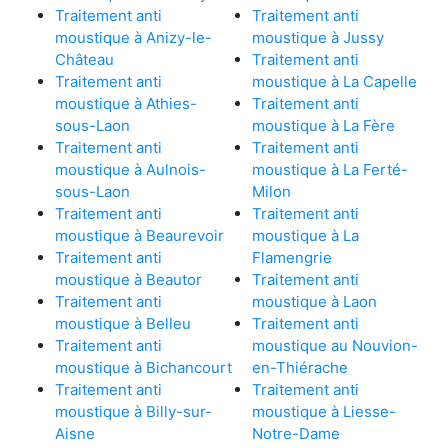
Traitement anti
Traitement anti
moustique à Anizy-le-
moustique à Jussy
Château
Traitement anti
Traitement anti
moustique à La Capelle
moustique à Athies-
Traitement anti
sous-Laon
moustique à La Fère
Traitement anti
Traitement anti
moustique à Aulnois-
moustique à La Ferté-
sous-Laon
Milon
Traitement anti
Traitement anti
moustique à Beaurevoir
moustique à La
Traitement anti
Flamengrie
moustique à Beautor
Traitement anti
Traitement anti
moustique à Laon
moustique à Belleu
Traitement anti
Traitement anti
moustique au Nouvion-
moustique à Bichancourt
en-Thiérache
Traitement anti
Traitement anti
moustique à Billy-sur-
moustique à Liesse-
Aisne
Notre-Dame