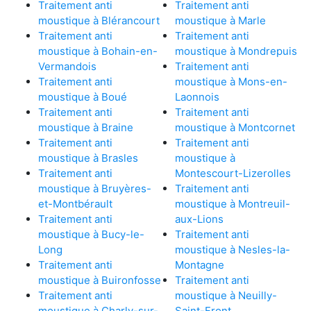
Traitement anti
Traitement anti
moustique à Blérancourt
moustique à Marle
Traitement anti
Traitement anti
moustique à Bohain-en-
moustique à Mondrepuis
Vermandois
Traitement anti
Traitement anti
moustique à Mons-en-
moustique à Boué
Laonnois
Traitement anti
Traitement anti
moustique à Braine
moustique à Montcornet
Traitement anti
Traitement anti
moustique à Brasles
moustique à
Traitement anti
Montescourt-Lizerolles
moustique à Bruyères-
Traitement anti
et-Montbérault
moustique à Montreuil-
Traitement anti
aux-Lions
moustique à Bucy-le-
Traitement anti
Long
moustique à Nesles-la-
Traitement anti
Montagne
moustique à Buironfosse
Traitement anti
Traitement anti
moustique à Neuilly-
moustique à Charly-sur-
Saint-Front