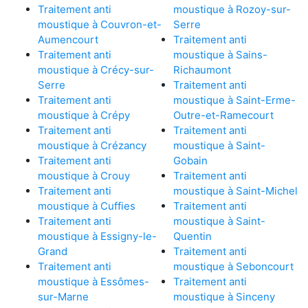
Traitement anti
moustique à Rozoy-sur-
moustique à Couvron-et-
Serre
Aumencourt
Traitement anti
Traitement anti
moustique à Sains-
moustique à Crécy-sur-
Richaumont
Serre
Traitement anti
Traitement anti
moustique à Saint-Erme-
moustique à Crépy
Outre-et-Ramecourt
Traitement anti
Traitement anti
moustique à Crézancy
moustique à Saint-
Traitement anti
Gobain
moustique à Crouy
Traitement anti
Traitement anti
moustique à Saint-Michel
moustique à Cuffies
Traitement anti
Traitement anti
moustique à Saint-
moustique à Essigny-le-
Quentin
Grand
Traitement anti
Traitement anti
moustique à Seboncourt
moustique à Essômes-
Traitement anti
sur-Marne
moustique à Sinceny