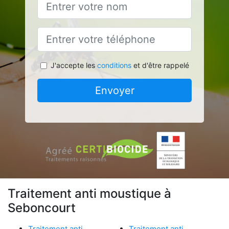
J'accepte les
conditions
et d'être rappelé
Envoyer
Traitement anti moustique à
Seboncourt
Traitement anti
Traitement anti