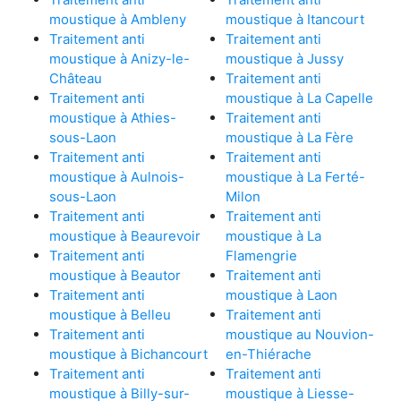
moustique à Ambleny
moustique à Itancourt
Traitement anti
Traitement anti
moustique à Anizy-le-
moustique à Jussy
Château
Traitement anti
Traitement anti
moustique à La Capelle
moustique à Athies-
Traitement anti
sous-Laon
moustique à La Fère
Traitement anti
Traitement anti
moustique à Aulnois-
moustique à La Ferté-
sous-Laon
Milon
Traitement anti
Traitement anti
moustique à Beaurevoir
moustique à La
Traitement anti
Flamengrie
moustique à Beautor
Traitement anti
Traitement anti
moustique à Laon
moustique à Belleu
Traitement anti
Traitement anti
moustique au Nouvion-
moustique à Bichancourt
en-Thiérache
Traitement anti
Traitement anti
moustique à Billy-sur-
moustique à Liesse-