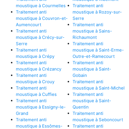
moustique à Courmelles
Traitement anti
Traitement anti
moustique à Rozoy-sur-
moustique à Couvron-et-
Serre
Aumencourt
Traitement anti
Traitement anti
moustique à Sains-
moustique à Crécy-sur-
Richaumont
Serre
Traitement anti
Traitement anti
moustique à Saint-Erme-
moustique à Crépy
Outre-et-Ramecourt
Traitement anti
Traitement anti
moustique à Crézancy
moustique à Saint-
Traitement anti
Gobain
moustique à Crouy
Traitement anti
Traitement anti
moustique à Saint-Michel
moustique à Cuffies
Traitement anti
Traitement anti
moustique à Saint-
moustique à Essigny-le-
Quentin
Grand
Traitement anti
Traitement anti
moustique à Seboncourt
moustique à Essômes-
Traitement anti