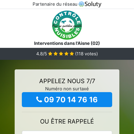
Partenaire du réseau
Interventions dans l'Aisne (02)
4.8/5
(
118
votes)
APPELEZ NOUS 7/7
Numéro non surtaxé
09 70 14 76 16
OU ÊTRE RAPPELÉ