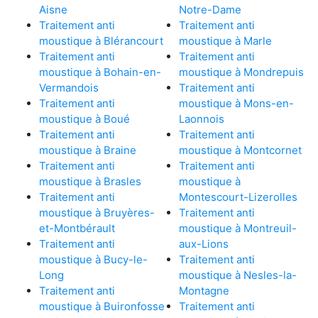
Aisne
Notre-Dame
Traitement anti
Traitement anti
moustique à Blérancourt
moustique à Marle
Traitement anti
Traitement anti
moustique à Bohain-en-
moustique à Mondrepuis
Vermandois
Traitement anti
Traitement anti
moustique à Mons-en-
moustique à Boué
Laonnois
Traitement anti
Traitement anti
moustique à Braine
moustique à Montcornet
Traitement anti
Traitement anti
moustique à Brasles
moustique à
Traitement anti
Montescourt-Lizerolles
moustique à Bruyères-
Traitement anti
et-Montbérault
moustique à Montreuil-
Traitement anti
aux-Lions
moustique à Bucy-le-
Traitement anti
Long
moustique à Nesles-la-
Traitement anti
Montagne
moustique à Buironfosse
Traitement anti