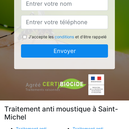
J'accepte les
conditions
et d'être rappelé
Envoyer
Traitement anti moustique à Saint-
Michel
Traitement anti
Traitement anti