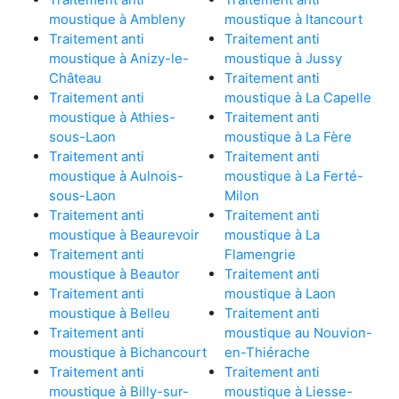
moustique à Ambleny
moustique à Itancourt
Traitement anti
Traitement anti
moustique à Anizy-le-
moustique à Jussy
Château
Traitement anti
Traitement anti
moustique à La Capelle
moustique à Athies-
Traitement anti
sous-Laon
moustique à La Fère
Traitement anti
Traitement anti
moustique à Aulnois-
moustique à La Ferté-
sous-Laon
Milon
Traitement anti
Traitement anti
moustique à Beaurevoir
moustique à La
Traitement anti
Flamengrie
moustique à Beautor
Traitement anti
Traitement anti
moustique à Laon
moustique à Belleu
Traitement anti
Traitement anti
moustique au Nouvion-
moustique à Bichancourt
en-Thiérache
Traitement anti
Traitement anti
moustique à Billy-sur-
moustique à Liesse-