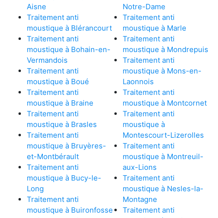
Aisne
Notre-Dame
Traitement anti
Traitement anti
moustique à Blérancourt
moustique à Marle
Traitement anti
Traitement anti
moustique à Bohain-en-
moustique à Mondrepuis
Vermandois
Traitement anti
Traitement anti
moustique à Mons-en-
moustique à Boué
Laonnois
Traitement anti
Traitement anti
moustique à Braine
moustique à Montcornet
Traitement anti
Traitement anti
moustique à Brasles
moustique à
Traitement anti
Montescourt-Lizerolles
moustique à Bruyères-
Traitement anti
et-Montbérault
moustique à Montreuil-
Traitement anti
aux-Lions
moustique à Bucy-le-
Traitement anti
Long
moustique à Nesles-la-
Traitement anti
Montagne
moustique à Buironfosse
Traitement anti