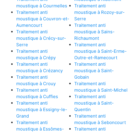
moustique à Courmelles
Traitement anti
Traitement anti
moustique à Rozoy-sur-
moustique à Couvron-et-
Serre
Aumencourt
Traitement anti
Traitement anti
moustique à Sains-
moustique à Crécy-sur-
Richaumont
Serre
Traitement anti
Traitement anti
moustique à Saint-Erme-
moustique à Crépy
Outre-et-Ramecourt
Traitement anti
Traitement anti
moustique à Crézancy
moustique à Saint-
Traitement anti
Gobain
moustique à Crouy
Traitement anti
Traitement anti
moustique à Saint-Michel
moustique à Cuffies
Traitement anti
Traitement anti
moustique à Saint-
moustique à Essigny-le-
Quentin
Grand
Traitement anti
Traitement anti
moustique à Seboncourt
moustique à Essômes-
Traitement anti