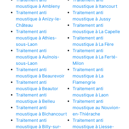
moustique à Ambleny
moustique à Itancourt
Traitement anti
Traitement anti
moustique à Anizy-le-
moustique à Jussy
Château
Traitement anti
Traitement anti
moustique à La Capelle
moustique à Athies-
Traitement anti
sous-Laon
moustique à La Fère
Traitement anti
Traitement anti
moustique à Aulnois-
moustique à La Ferté-
sous-Laon
Milon
Traitement anti
Traitement anti
moustique à Beaurevoir
moustique à La
Traitement anti
Flamengrie
moustique à Beautor
Traitement anti
Traitement anti
moustique à Laon
moustique à Belleu
Traitement anti
Traitement anti
moustique au Nouvion-
moustique à Bichancourt
en-Thiérache
Traitement anti
Traitement anti
moustique à Billy-sur-
moustique à Liesse-