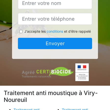
J'accepte les
conditions
et d'être rappelé
Envoyer
Traitement anti moustique à Viry-
Noureuil
Traitement anti
Traitement anti