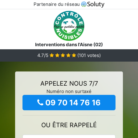
Partenaire du réseau
Interventions dans l'Aisne (02)
4.7/5
(
101
votes)
APPELEZ NOUS 7/7
Numéro non surtaxé
09 70 14 76 16
OU ÊTRE RAPPELÉ